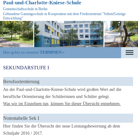
Paul-und-Charlotte-Kniese-Schule
Gemeinschaftsschule in Berlin
Gebundene Ganztagsschule in Kooperation mit dem Förderzentrum "Sehen/Geistige
Entwicklung"
Hier gehts zu unseren
TERMINEN
»
Navigation
überspringen
SEKUNDARSTUFE I
Berufsorientierung
An der Paul-und-Charlotte-Kniese-Schule wird großen Wert auf die
berufliche Orientierung der Schülerinnen und Schüler gelegt.
Was wir im Einzelnen tun, können Sie dieser Übersicht entnehmen.
Notentabelle Sek I
Hier finden Sie die Übersicht der neue Leistungsbewertung ab dem
Schuljahr 2016 / 2017.