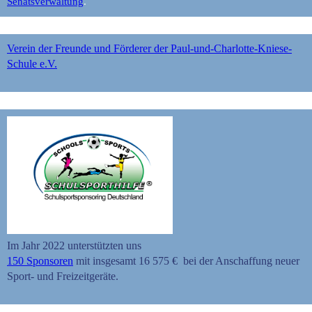
Senatsverwaltung
.
Verein der Freunde und Förderer der Paul-und-Charlotte-Kniese-
Schule e.V.
Im Jahr 2022 unterstützten uns
150 Sponsoren
mit insgesamt 16 575 € bei der Anschaffung neuer
Sport- und Freizeitgeräte.