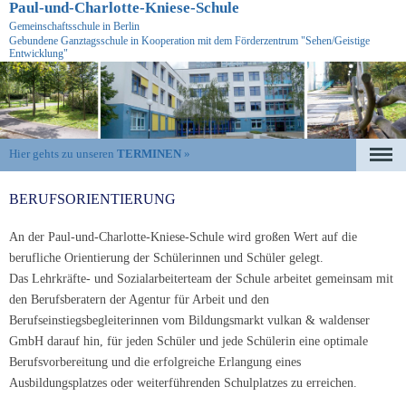
Paul-und-Charlotte-Kniese-Schule
Gemeinschaftsschule in Berlin
Gebundene Ganztagsschule in Kooperation mit dem Förderzentrum "Sehen/Geistige
Entwicklung"
Hier gehts zu unseren
TERMINEN
»
Navigation
überspringen
BERUFSORIENTIERUNG
An der Paul-und-Charlotte-Kniese-Schule wird großen Wert auf die
berufliche Orientierung der Schülerinnen und Schüler gelegt.
Das Lehrkräfte- und Sozialarbeiterteam der Schule arbeitet gemeinsam mit
den Berufsberatern der Agentur für Arbeit und den
Berufseinstiegsbegleiterinnen vom Bildungsmarkt vulkan & waldenser
GmbH darauf hin, für jeden Schüler und jede Schülerin eine optimale
Berufsvorbereitung und die erfolgreiche Erlangung eines
Ausbildungsplatzes oder weiterführenden Schulplatzes zu erreichen.